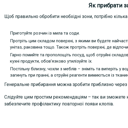
Як прибрати з
Щоб правильно обробити необхідні зони, потрібно кілька 
Приготуйте розчин із мила та соди.
Протріть цим складом поверхні, з якими ви будете найчастіш
унітаз, раковина тощо. Також протріть поверхні, де відпоч
Гарно помийте та прополощіть посуд, щоб отруйні складов
кухні продукти, обов’язково утилізуйте їх.
Постільну білизну, чохли з меблів – зніміть та виперіть у в
загинуть при пранні, а отруйні реагенти вимиються із тканин
Генеральне прибирання можна зробити приблизно через 3
Слідуйте цим простим рекомендаціям – так ви зможете к
забезпечите профілактику повторної появи клопів.