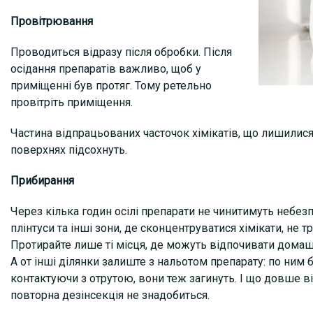
Провітрювання
Проводиться відразу після обробки. Після
осідання препаратів важливо, щоб у
приміщенні був протяг. Тому ретельно
провітріть приміщення.
Частина відпрацьованих часточок хімікатів, що лишилися 
поверхнях підсохнуть.
Прибирання
Через кілька годин осілі препарати не чинитимуть небезп
плінтуси та інші зони, де сконцентруватися хімікати, не 
Протирайте лише ті місця, де можуть відпочивати домашні
А от інші ділянки залиште з нальотом препарату: по ним б
контактуючи з отрутою, вони теж загинуть. І що довше в
повторна дезінсекція не знадобиться.