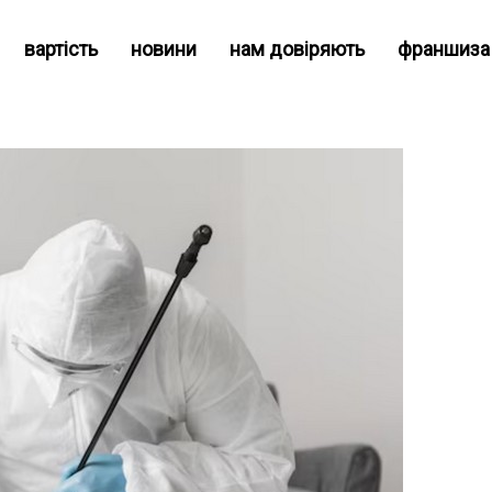
вартість
новини
нам довіряють
франшиза