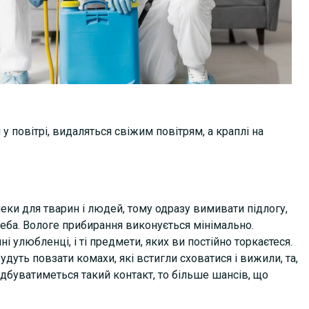
у повітрі, видаляться свіжим повітрям, а краплі на
еки для тварин і людей, тому одразу вимивати підлогу,
треба. Вологе прибирання виконується мінімально.
 улюбленці, і ті предмети, яких ви постійно торкаєтеся.
удуть повзати комахи, які встигли сховатися і вижили, та,
ідбуватиметься такий контакт, то більше шансів, що