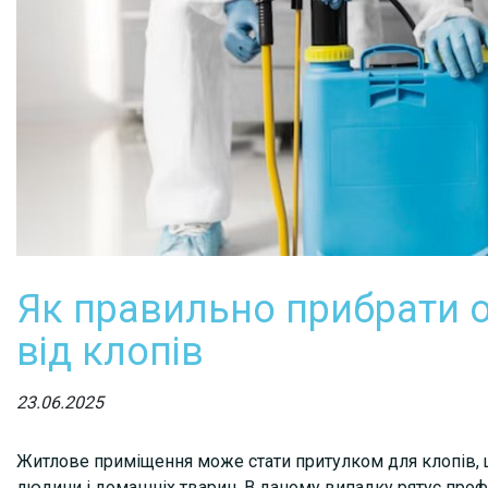
Як правильно прибрати о
від клопів
23.06.2025
Житлове приміщення може стати притулком для клопів, 
людини і домашніх тварин. В даному випадку рятує профе