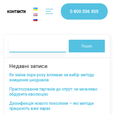
контакти
0 800 336 305
Пошук
Недавні записи
Як зміна пори року впливає на вибір методу
знищення шкідників
Пристосування тарганів до отрут: чи можливо
обдурити еволюцію
Дезінфекція нового покоління — які методи
працюють вже зараз