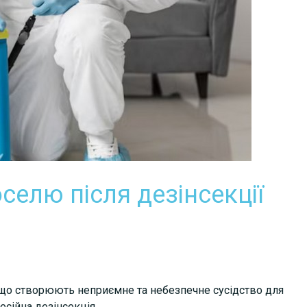
селю після дезінсекції
що створюють неприємне та небезпечне сусідство для
сійна дезінсекція.