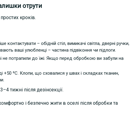
алишки отрути
простих кроків.
е контактувати – обідній стіл, вимикачі світла, дверні ручки,
ивають ваші улюбленці – частина підвіконня чи підлоги.
і не потрапили до їжі. Якщо перед обробкою ви забули на
оді +50 ⁰С. Клопи, що сховалися у швах і складках тканин,
и.
–4 тижні після дезінсекції.
омфортно і безпечно жити в оселі після обробки та