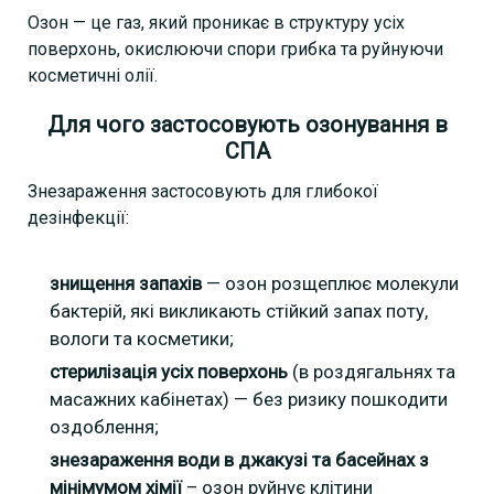
Озон — це газ, який проникає в структуру усіх
поверхонь, окислюючи спори грибка та руйнуючи
косметичні олії.
Для чого застосовують озонування в
СПА
Знезараження застосовують для глибокої
дезінфекції:
знищення запахів
— озон розщеплює молекули
бактерій, які викликають стійкий запах поту,
вологи та косметики;
стерилізація
усіх
поверхонь
(в роздягальнях та
масажних кабінетах) — без ризику пошкодити
оздоблення;
знезараження води в джакузі та басейнах з
мінімумом хімії
– озон руйнує клітини