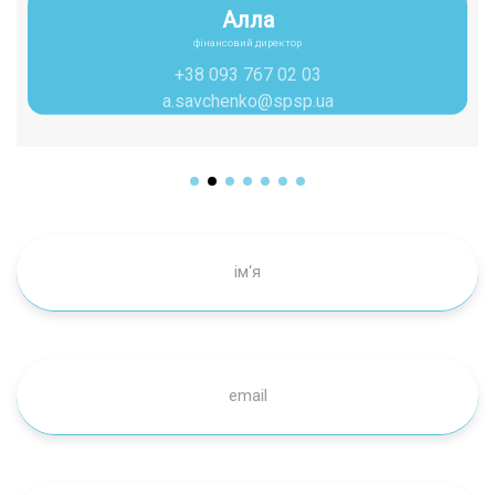
Алла
фінансовий директор
+38 093 767 02 03
a.savchenko@spsp.ua