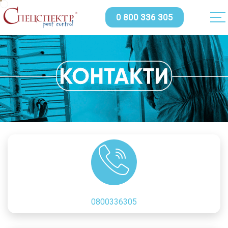
0 800 336 305
0800336305