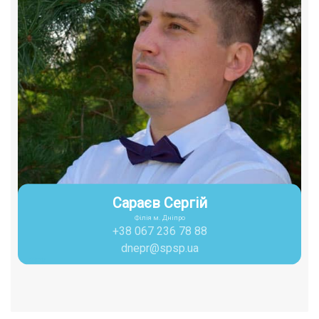
Сараєв Сергій
Філія м. Дніпро
+38 067 236 78 88
dnepr@spsp.ua