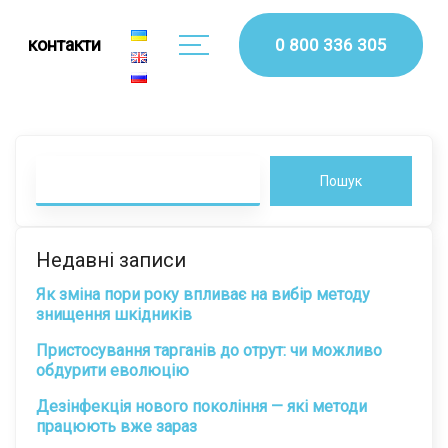
контакти
0 800 336 305
Пошук
Недавні записи
Як зміна пори року впливає на вибір методу
знищення шкідників
Пристосування тарганів до отрут: чи можливо
обдурити еволюцію
Дезінфекція нового покоління — які методи
працюють вже зараз