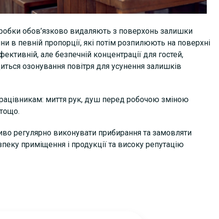
бробки обов’язково видаляють з поверхонь залишки
и в певній пропорції, які потім розпилюють на поверхні
фективній, але безпечній концентрації для гостей,
диться озонування повітря для усунення залишків
працівникам: миття рук, душ перед робочою зміною
 тощо.
ливо регулярно виконувати прибирання та замовляти
зпеку приміщення і продукції та високу репутацію