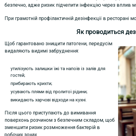
безпечно, адже ризик підчепити інфекцію через вплив мі
При грамотній профілактичній дезінфекції в ресторані мо
Як проводиться дезі
Щоб гарантовано знищити патогени, передусім
видаляють видимі забруднення:
утилізують залишки їжі та напоїв із залів для
гостей;
прибирають крихти;
усувають плями від пролитої рідини;
викидають харчові відходи на кухні.
Після цього приступають до вимивання
поверхонь розчином з безпечним складом, щоб
зменшити ризик розмноження бактерій в
робочих зонах.