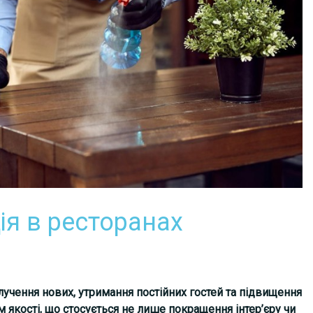
я в ресторанах
учення нових, утримання постійних гостей та підвищення
 якості, що стосується не лише покращення інтер’єру чи