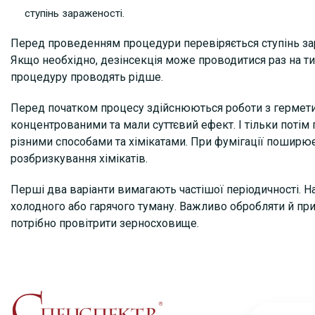
ступінь зараженості.
Перед проведенням процедури перевіряється ступінь зар
Якщо необхідно, дезінсекція може проводитися раз на ти
процедуру проводять рідше.
Перед початком процесу здійснюються роботи з герметиз
концентрованими та мали суттєвий ефект. І тільки потім 
різними способами та хімікатами. При фумігації поширює
розбризкування хімікатів.
Перші два варіанти вимагають частішої періодичності. 
холодного або гарячого туману. Важливо обробляти й при
потрібно провітрити зерносховище.