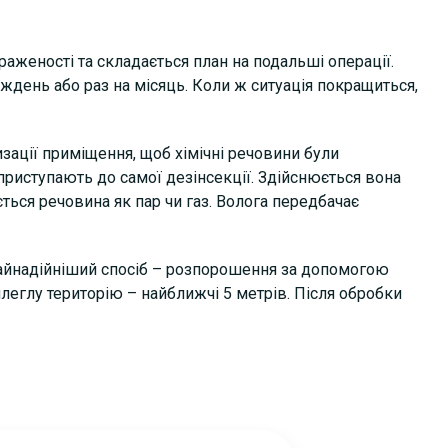
аженості та складається план на подальші операції.
ждень або раз на місяць. Коли ж ситуація покращиться,
ації приміщення, щоб хімічні речовини були
приступають до самої дезінсекції. Здійснюється вона
ться речовина як пар чи газ. Волога передбачає
Найнадійніший спосіб – розпорошення за допомогою
леглу територію – найближчі 5 метрів. Після обробки