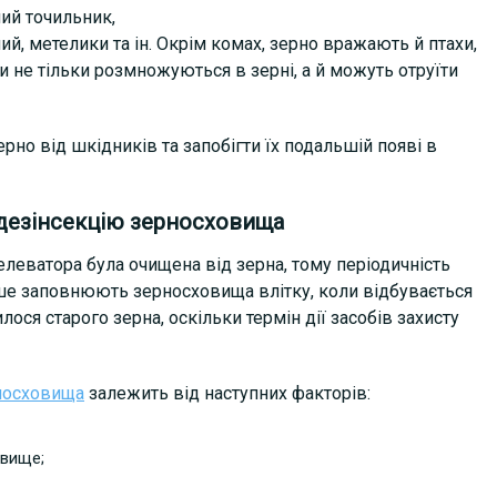
ний точильник,
й, метелики та ін. Окрім комах, зерно вражають й птахи,
ни не тільки розмножуються в зерні, а й можуть отруїти
но від шкідників та запобігти їх подальшій появі в
 дезінсекцію зерносховища
 елеватора була очищена від зерна, тому періодичність
ше заповнюють зерносховища влітку, коли відбувається
ся старого зерна, оскільки термін дії засобів захисту
рносховища
залежить від наступних факторів:
овище;