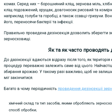
комах. Серед них – борошняний кліщ, зернова міль, хліб
кліщ подовжений, хрущак, довгоносик рисовий та комірни
наприклад голуби та горобці, а також ссавці-гризуни. Во
його, переносячи бактерії та інфекції.
Правильно проведена дезінсекція дозволить зберегти зер
зерносховищі.
Як та як часто проводять
До дазінсекції вдаються відразу після того, як територія
процедур переважно залежить саме від цього. Найчасті
збирання врожаю. У такому разі важливо, щоб не залишило
міг закінчитися.
Багато в чому періодичність
проведення дезінсекції зе
хімічний склад та тип засобів, якими обробляють зерносх
спосіб обробки;