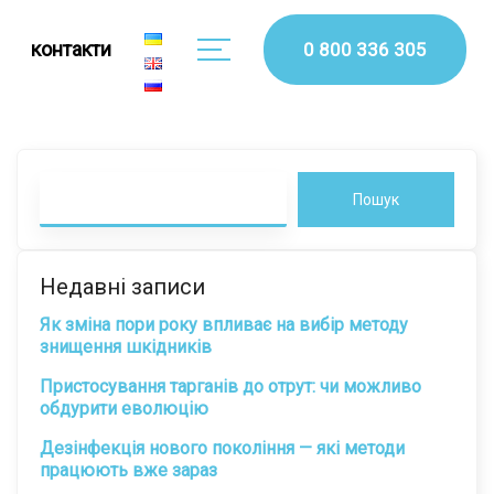
контакти
0 800 336 305
Пошук
Недавні записи
Як зміна пори року впливає на вибір методу
знищення шкідників
Пристосування тарганів до отрут: чи можливо
обдурити еволюцію
Дезінфекція нового покоління — які методи
працюють вже зараз