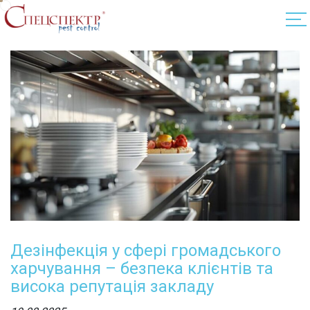
Дезінфекція у сфері громадського
харчування – безпека клієнтів та
висока репутація закладу