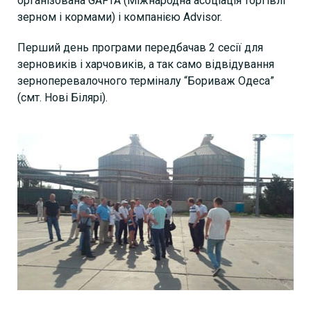
організована GAFTA (Міжнародна асоціація торгівлі
зерном і кормами) і компанією Advisor.
Перший день програми передбачав 2 сесії для
зерновиків і харчовиків, а так само відвідування
зерноперевалочного терміналу “Бориваж Одеса”
(смт. Нові Білярі).