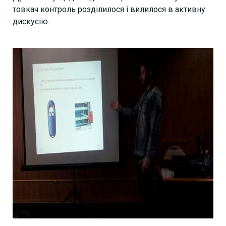
товкач контроль розділилося і вилилося в активну
дискусію.