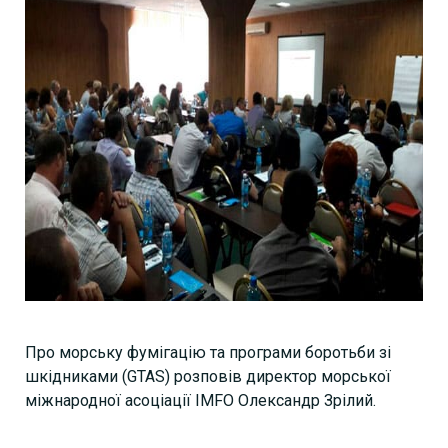
Про морську фумігацію та програми боротьби зі
шкідниками (GTAS) розповів директор морської
міжнародної асоціації IMFО Олександр Зрілий.