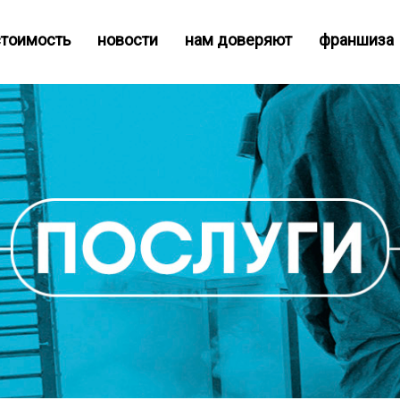
cтоимость
новости
нам доверяют
франшиза